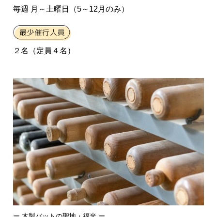
毎週 月～土曜日（5～12月のみ）
２名（定員４名）
ー 木製バットの聖地・福光 ー