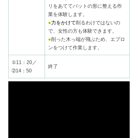
リをあててバットの形に整える作
業を体験します。
●
力をかけて
削るわけではないの
で、女性の方も体験できます。
●
削った木っ端が飛ぶため、エプロ
ンをつけて作業します。
①11：20／
終了
➁14：50