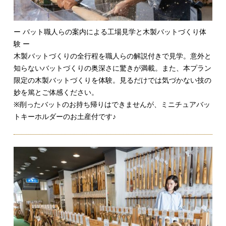
ー バット職人らの案内による工場見学と木製バットづくり体
験 ー
木製バットづくりの全行程を職人らの解説付きで見学。意外と
知らないバットづくりの奥深さに驚きが満載。また、本プラン
限定の木製バットづくりを体験。見るだけでは気づかない技の
妙を篤とご体感ください。
※削ったバットのお持ち帰りはできませんが、ミニチュアバッ
トキーホルダーのお土産付です♪