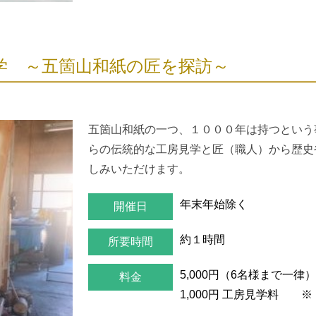
学 ～五箇山和紙の匠を探訪～
五箇山和紙の一つ、１０００年は持つという
らの伝統的な工房見学と匠（職人）から歴史
しみいただけます。
年末年始除く
開催日
約１時間
所要時間
5,000円（6名様まで一律
料金
1,000円
工房見学料 ※