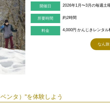
2026年1月〜3月の毎週
開催日
約2時間
所要時間
4,000円
かんじきレンタル
料金
なん旅
（ベンタ）”を体験しよう