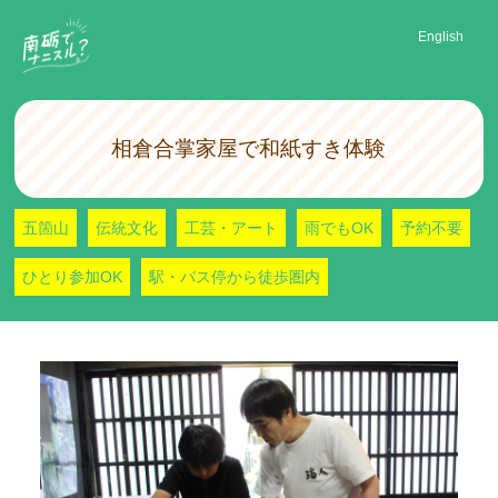
English
相倉合掌家屋で和紙すき体験
五箇山
伝統文化
工芸・アート
雨でもOK
予約不要
ひとり参加OK
駅・バス停から徒歩圏内