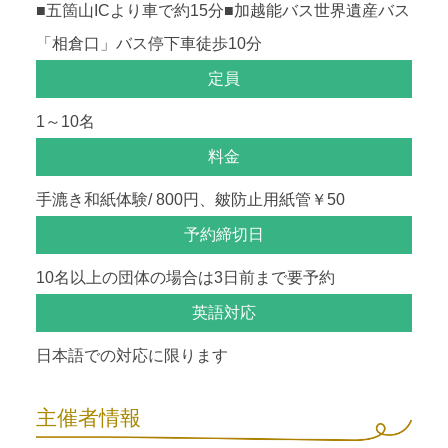
■五箇山ICより車で約15分■加越能バス世界遺産バス
「相倉口」バス停下車徒歩10分
定員
1～10名
料金
手漉き和紙体験/ 800円、皴防止用紙管￥50
予約締切日
10名以上の団体の場合は3日前まで要予約
英語対応
日本語での対応に限ります
主催者情報