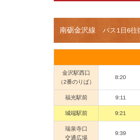
南砺金沢線
バス1日6往
金沢駅西口
8:20
（2番のりば）
福光駅前
9:11
城端駅前
9:21
瑞泉寺口
9:39
交通広場