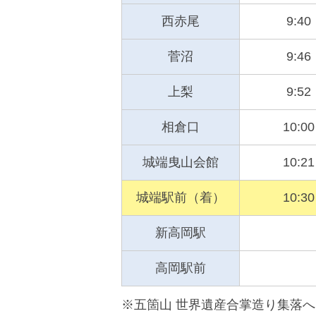
西赤尾
9:40
菅沼
9:46
上梨
9:52
相倉口
10:00
城端曳山会館
10:21
城端駅前（着）
10:30
新高岡駅
高岡駅前
※五箇山 世界遺産合掌造り集落