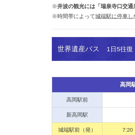
※
井波の観光には「瑞泉寺口交通
※時間帯によって
城端駅に停車し
世界遺産バス
1日5往復
高岡駅
高岡駅前
新高岡駅
城端駅前（発）
7:20