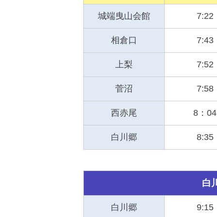
城端曳山会館
7:22
相倉口
7:43
上梨
7:52
菅沼
7:58
西赤尾
8：04
白川郷
8:35
白
白川郷
9:15