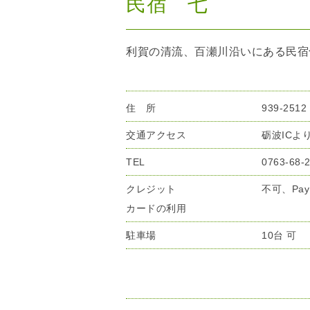
民宿 七
利賀の清流、百瀬川沿いにある民宿
住 所
939-25
交通アクセス
砺波ICよ
TEL
0763-68-
クレジット
不可、Pay
カードの利用
駐車場
10台 可