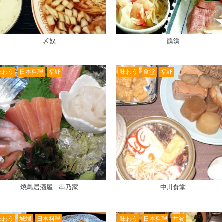
〆奴
鶺鴒
味わう
日本料理
福野
味わう
食堂
福野
焼鳥居酒屋 串乃家
中川食堂
味わう
城端
日本料理
味わう
日本料理
井波