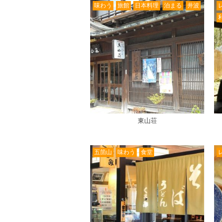
味わう
旅館
日本料理
泊まる
井波
東山荘
五箇山
味わう
食堂