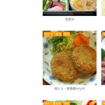
芝井川
味わう
食堂
福野
焼とり・居酒屋かなや
味わう
福光
喫茶