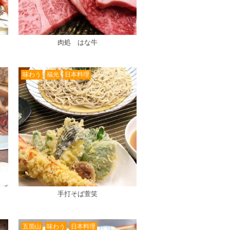
肉処 はな牛
味わう
福光
日本料理
手打そば萱笑
五箇山
味わう
日本料理