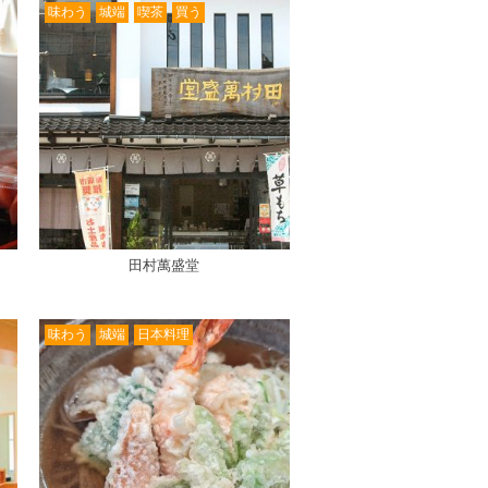
味わう
城端
喫茶
買う
田村萬盛堂
味わう
城端
日本料理