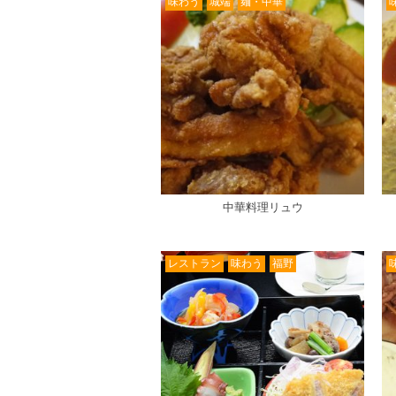
味わう
城端
麺・中華
中華料理リュウ
レストラン
味わう
福野