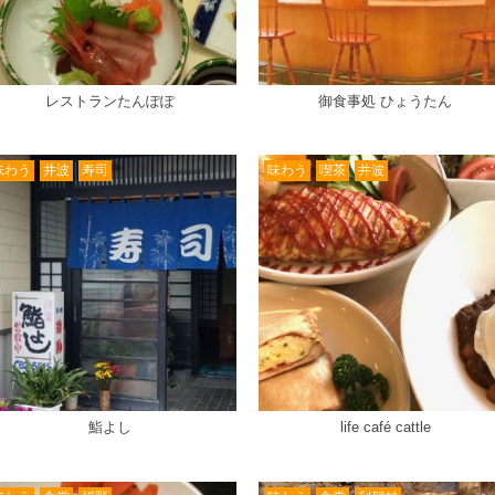
レストランたんぽぽ
御食事処 ひょうたん
味わう
井波
寿司
味わう
喫茶
井波
鮨よし
life café cattle