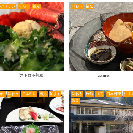
レストラン
味わう
福光
味わう
福光
ビストロ不善庵
gonma
旅館
味わう
日本料理
福光
泊まる
味わう
旅館
福光
日本料理
泊ま
温泉