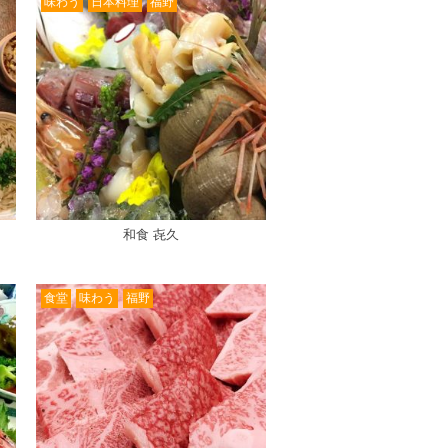
味わう
日本料理
福野
和食 㐂久
食堂
味わう
福野