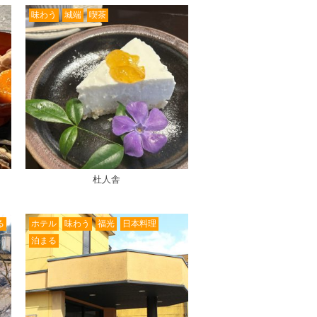
味わう
城端
喫茶
杜人舎
る
ホテル
味わう
福光
日本料理
泊まる