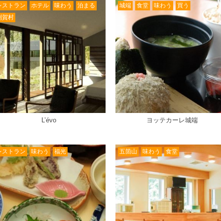
レストラン
ホテル
味わう
泊まる
城端
食堂
味わう
買う
利賀村
L’évo
ヨッテカーレ城端
レストラン
味わう
福光
五箇山
味わう
食堂