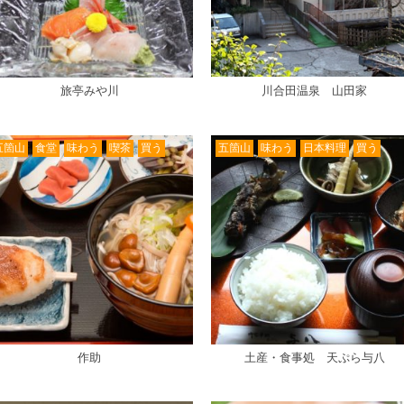
旅亭みや川
川合田温泉 山田家
五箇山
食堂
味わう
喫茶
買う
五箇山
味わう
日本料理
買う
作助
土産・食事処 天ぷら与八