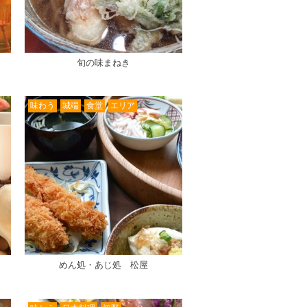
旬の味まねき
味わう
城端
食堂
エリア
めん処・あじ処 松屋