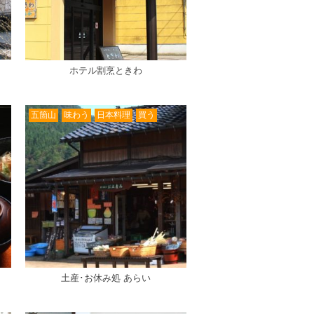
ホテル割烹ときわ
五箇山
味わう
日本料理
買う
土産･お休み処 あらい