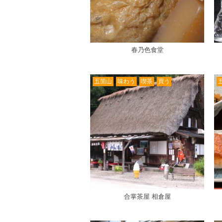
春乃色食堂
五箇山
味わう
喫茶
買う
合掌茶屋 相倉屋