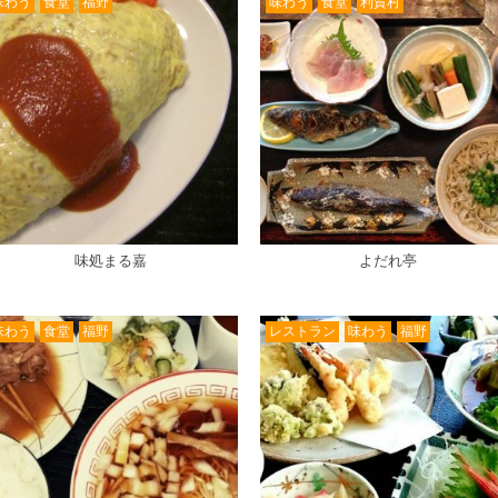
味わう
食堂
福野
味わう
食堂
利賀村
味処まる嘉
よだれ亭
味わう
食堂
福野
レストラン
味わう
福野