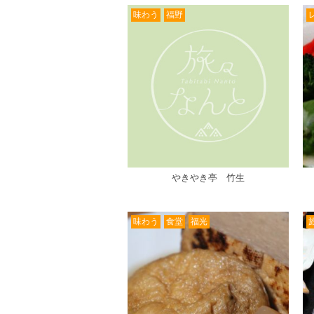
味わう
福野
やきやき亭 竹生
味わう
食堂
福光