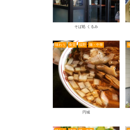
そば処 くるみ
味わう
食堂
福野
麺・中華
円城