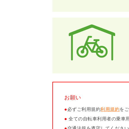
お願い
●
必ずご利用規約
利用規約
を
●
全ての自転車利用者の乗車
●
交通法規を遵守してくださ