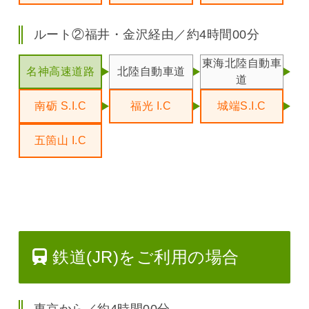
ルート②福井・金沢経由／約4時間00分
東海北陸自動車
名神高速道路
北陸自動車道
道
南砺 S.I.C
福光 I.C
城端S.I.C
五箇山 I.C
鉄道(JR)をご利用の場合