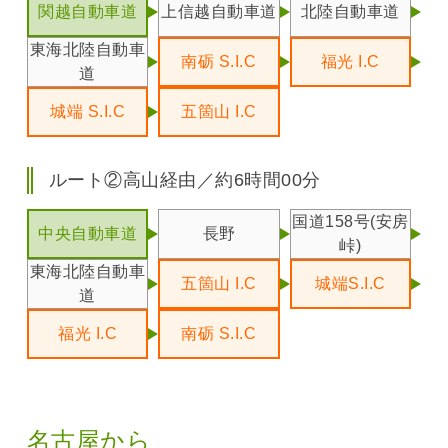
関越自動車道
上信越自動車道
北陸自動車道
東海北陸自動車
南砺 S.I.C
福光 I.C
道
城端 S.I.C
五箇山 I.C
ルート②高山経由／約6時間00分
国道158号(安房
中央自動車道
長野
峠)
東海北陸自動車
五箇山 I.C
城端S.I.C
道
福光 I.C
南砺 S.I.C
名古屋から