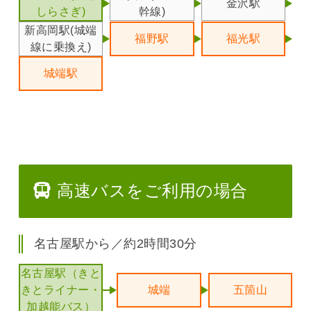
金沢駅
しらさぎ)
幹線)
新高岡駅(城端
福野駅
福光駅
線に乗換え)
城端駅
高速バスをご利用の場合
名古屋駅から／約2時間30分
名古屋駅（きと
きとライナー・
城端
五箇山
加越能バス）