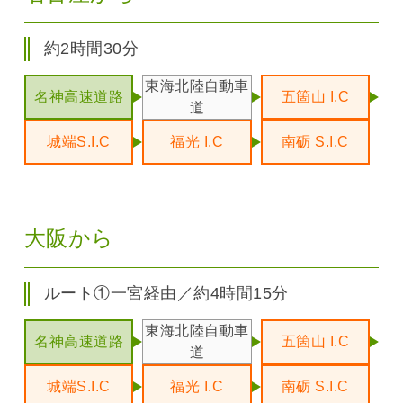
約2時間30分
東海北陸自動車
名神高速道路
五箇山 I.C
道
城端S.I.C
福光 I.C
南砺 S.I.C
大阪から
ルート①一宮経由／約4時間15分
東海北陸自動車
名神高速道路
五箇山 I.C
道
城端S.I.C
福光 I.C
南砺 S.I.C