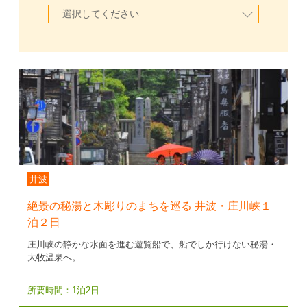
井波
絶景の秘湯と木彫りのまちを巡る 井波・庄川峡１
泊２日
庄川峡の静かな水面を進む遊覧船で、船でしか行けない秘湯・
大牧温泉へ。
…
所要時間：1泊2日