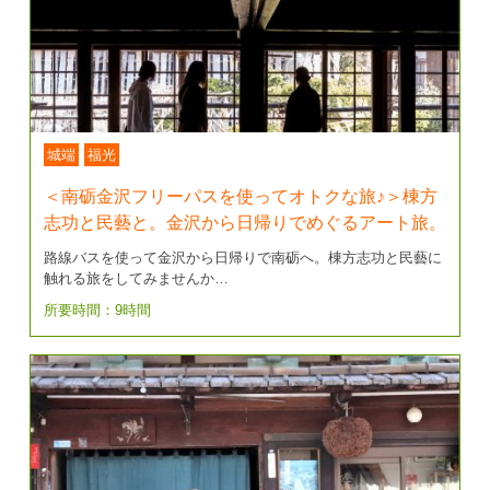
城端
福光
＜南砺金沢フリーパスを使ってオトクな旅♪＞棟方
志功と民藝と。金沢から日帰りでめぐるアート旅。
路線バスを使って金沢から日帰りで南砺へ。棟方志功と民藝に
触れる旅をしてみませんか…
所要時間：9時間