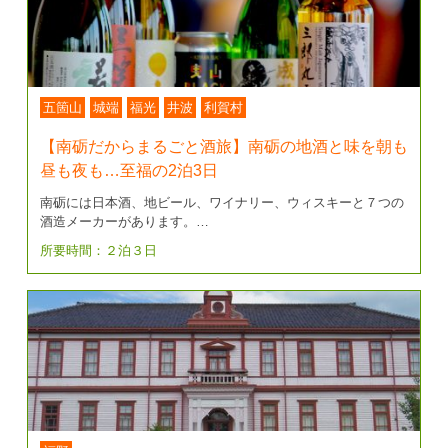
五箇山
城端
福光
井波
利賀村
【南砺だからまるごと酒旅】南砺の地酒と味を朝も
昼も夜も…至福の2泊3日
南砺には日本酒、地ビール、ワイナリー、ウィスキーと７つの
酒造メーカーがあります。…
所要時間：２泊３日