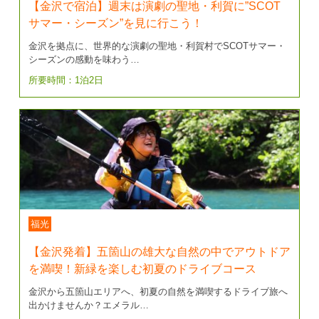
【金沢で宿泊】週末は演劇の聖地・利賀に”SCOT
サマー・シーズン”を見に行こう！
金沢を拠点に、世界的な演劇の聖地・利賀村でSCOTサマー・
シーズンの感動を味わう…
所要時間：1泊2日
福光
【金沢発着】五箇山の雄大な自然の中でアウトドア
を満喫！新緑を楽しむ初夏のドライブコース
金沢から五箇山エリアへ、初夏の自然を満喫するドライブ旅へ
出かけませんか？エメラル…