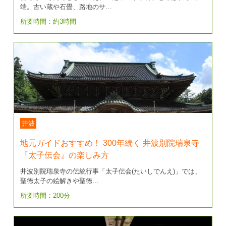
端。古い蔵や石畳、路地のサ…
所要時間：約3時間
井波
地元ガイドおすすめ！ 300年続く 井波別院瑞泉寺
『太子伝会』の楽しみ方
井波別院瑞泉寺の伝統行事「太子伝会(たいしでんえ)」では、
聖徳太子の絵解きや聖徳…
所要時間：200分