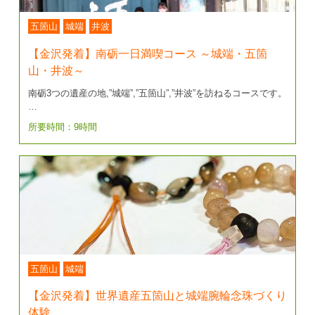
五箇山
城端
井波
【金沢発着】南砺一日満喫コース ～城端・五箇
山・井波～
南砺3つの遺産の地,”城端”,”五箇山”,”井波”を訪ねるコースです。
…
所要時間：9時間
五箇山
城端
【金沢発着】世界遺産五箇山と城端腕輪念珠づくり
体験