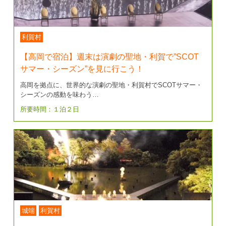
利賀村
【高岡で宿泊】週末は演劇の聖地・利賀で”SCOT
サマー・シーズン”を見に行こう！
高岡を拠点に、世界的な演劇の聖地・利賀村でSCOTサマー・
シーズンの感動を味わう…
所要時間：１泊２日
城端
利賀村