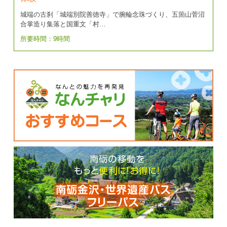
城端の古刹「城端別院善徳寺」で腕輪念珠づくり、五箇山菅沼
合掌造り集落と国重文「村…
所要時間：9時間