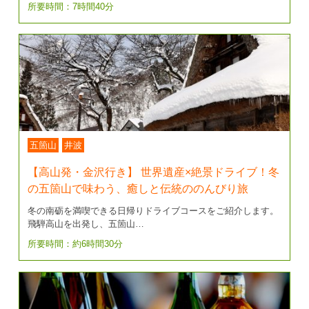
所要時間：7時間40分
五箇山
井波
【高山発・金沢行き】 世界遺産×絶景ドライブ！冬
の五箇山で味わう、癒しと伝統ののんびり旅
冬の南砺を満喫できる日帰りドライブコースをご紹介します。
飛騨高山を出発し、五箇山…
所要時間：約6時間30分