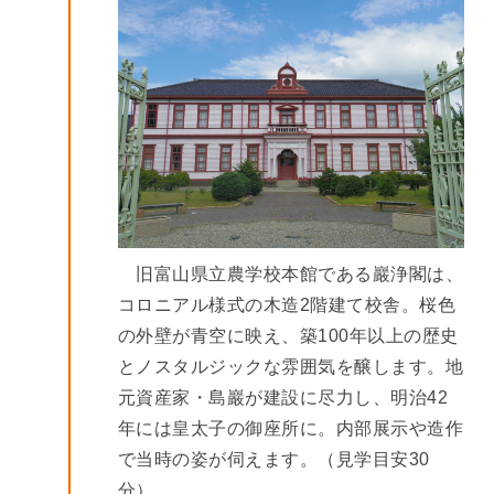
旧富山県立農学校本館である巖浄閣は、
コロニアル様式の木造2階建て校舎。桜色
の外壁が青空に映え、築100年以上の歴史
とノスタルジックな雰囲気を醸します。地
元資産家・島巖が建設に尽力し、明治42
年には皇太子の御座所に。内部展示や造作
で当時の姿が伺えます。（見学目安30
分）