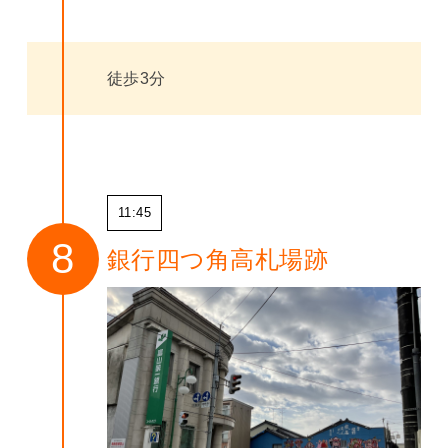
徒歩3分
11:45
銀行四つ角高札場跡