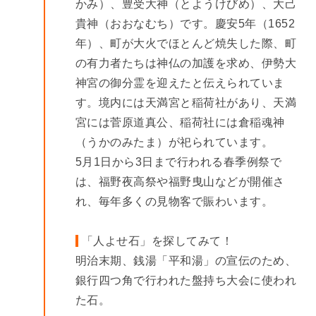
かみ）、豊受大神（とようけびめ）、大己
貴神（おおなむち）です。慶安5年（1652
年）、町が大火でほとんど焼失した際、町
の有力者たちは神仏の加護を求め、伊勢大
神宮の御分霊を迎えたと伝えられていま
す。境内には天満宮と稲荷社があり、天満
宮には菅原道真公、稲荷社には倉稲魂神
（うかのみたま）が祀られています。
5月1日から3日まで行われる春季例祭で
は、福野夜高祭や福野曳山などが開催さ
れ、毎年多くの見物客で賑わいます。
「人よせ石」を探してみて！
明治末期、銭湯「平和湯」の宣伝のため、
銀行四つ角で行われた盤持ち大会に使われ
た石。