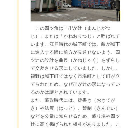
この四ツ角は「卍が辻（まんじがつ
じ）」または「かねおりつじ」と呼ばれて
います。江戸時代の城下町では、敵が城下
に進入する際に前方が見通せないよう、四
ツ辻の設計を曲尺（かねじゃく）をずらし
て交差させる形にしていました。しかし、
福野は城下町ではなく市場町として町が立
てられたため、なぜ卍が辻の形になってい
るのかは謎とされています。
また、藩政時代には、掟書き（おきてが
き）や法度（はっと）、禁制（きんせい）
などを公衆に知らせるため、盛り場や四ツ
辻に高く掲げられた板札がありました。こ