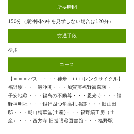
所要時間
150分（巖浄閣の中を見学しない場合は120分）
交通手段
徒歩
コース
【＝＝＝バス ・・・徒歩 ++++レンタサイクル】
福野駅・・・巖浄閣・・・加賀藩福野御蔵跡・・・
子安地蔵・・・福島の不動尊・・・恩光寺・・・福
野神明社・・・銀行四つ角高札場跡・・・旧山田
邸・・・朝山精華堂(土産)・・・福野縞工房（土
産）・・・西方寺 旧授眼蔵図書館・・・福野駅