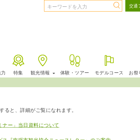
交通
会員向け情報
魅力
特集
観光情報
体験・ツアー
モデルコース
お祭
すると、詳細がご覧になれます。
セミナー」当日資料について