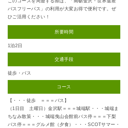
このコースを周遊する際は、「南砺金沢・世界遺産
バスフリーパス」の利用が大変お得で便利です。ぜ
ひご活用ください！
所要時間
1泊2日
交通手段
徒歩・バス
コース
【・・・徒歩 ＝＝＝バス】
（1日目 土曜日）金沢駅＝＝＝城端駅・・・城端ま
ちなみ散策・・・城端曳山会館前バス停＝＝＝下梨
バス停＝＝＝グルメ館（夕食）・・・SCOTサマー・