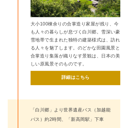
大小100棟余りの合掌造り家屋が残り、今
も人々の暮らしが息づく白川郷。雪深い豪
雪地帯で生まれた独特の建築様式は、訪れ
る人々を魅了します。のどかな田園風景と
合掌造り集落が織りなす景観は、日本の美
しい原風景そのものです。
詳細はこちら
「白川郷」より世界遺産バス（加越能
バス）約2時間、「新高岡駅」下車