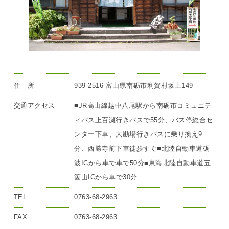
住 所
939-2516 富山県南砺市利賀村坂上149
交通アクセス
■JR高山線越中八尾駅から南砺市コミュニテ
ィバス上百瀬行きバスで55分、バス停総合セ
ンター下車、大勘場行きバスに乗り換え9
分、西勝寺前下車徒歩すぐ■北陸自動車道砺
波ICから車で車で50分■東海北陸自動車道五
箇山ICから車で30分
TEL
0763-68-2963
FAX
0763-68-2963