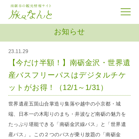
toggle 
お知らせ
23.11.29
【今だけ半額！】南砺金沢・世界遺
産バスフリーパスはデジタルチケ
ットがお得！（12/1～1/31）
世界遺産五箇山合掌造り集落や越中の小京都・城
端、日本一の木彫りのまち・井波など南砺の魅力を
たっぷり堪能できる「南砺金沢線バス」と「世界遺
産バス」。この２つのバスが乗り放題の「南砺金