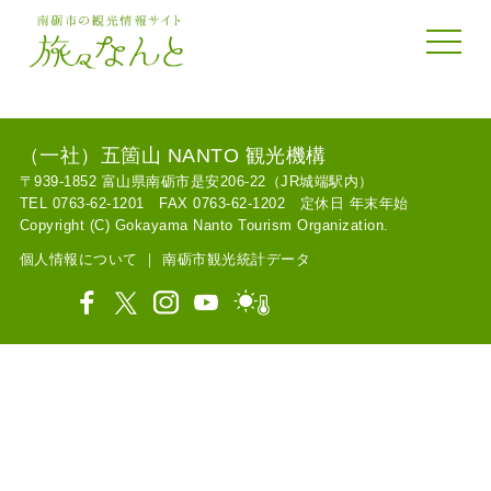
toggle 
（一社）五箇山 NANTO 観光機構
〒939-1852 富山県南砺市是安206-22（JR城端駅内）
TEL 0763-62-1201 FAX 0763-62-1202 定休日 年末年始
Copyright (C) Gokayama Nanto Tourism Organization.
個人情報について
｜
南砺市観光統計データ