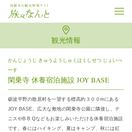
toggle 
観光情報
かんじょうじ きゅうようしゅくはくしせつ じょいべ
ーす
閑乗寺 休養宿泊施設 JOY BASE
砺波平野の散居村を一望する標高約３００mにある
JOY BASE。広大な敷地の閑乗寺公園に隣接し、テ
ニスやB B Qなどもお楽しみいただける休養宿泊施設
です。春にはハイキング、夏はキャンプ、秋には紅