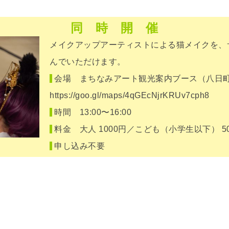
同 時 開 催
メイクアップアーティストによる猫メイクを、
んでいただけます。
会場 まちなみアート観光案内ブース（八日
https://goo.gl/maps/4qGEcNjrKRUv7cph8
時間 13:00〜16:00
料金 大人 1000円／こども（小学生以下） 5
申し込み不要