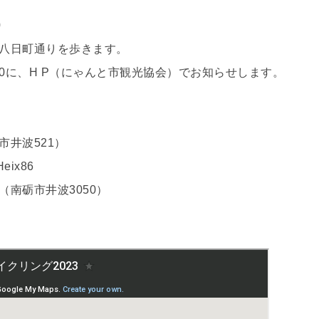
0
八日町通りを歩きます。
00に、H P（にゃんと市観光協会）でお知らせします。
井波521）
Heix86
南砺市井波3050）