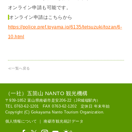
オンライン申請も可能です。
オンライン申請はこちらから
https://police.pref.toyama.jp/6135/tetsuzuki/tozan/6-
10.html
≪一覧へ戻る
（一社）五箇山 NANTO 観光機構
〒939-1852 富山県南砺市是安206-22（JR城端駅内）
TEL 0763-62-1201 FAX 0763-62-1202 定休日 年末年始
Copyright (C) Gokayama Nanto Tourism Organization.
個人情報について
｜
南砺市観光統計データ