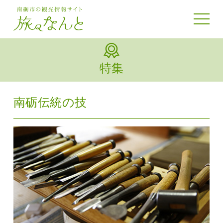
toggle 
特集
南砺伝統の技