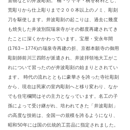
置物などの井波彫刻。 楠・ケヤキ・桐を材料とし、
荒彫りから仕上彫りまで２００本以上のノミ、彫刻
刀を駆使します。井波彫刻の起こりは、過去に幾度
も焼失した井波別院瑞泉寺がその都度再建されてき
たことに深くかかわっています。宝暦・安永年間
(1763～1774)の瑞泉寺再建の折、京都本願寺の御用
彫刻師前川三四郎が派遣され、井波拝領地大工がこ
れについて習ったのが井波彫刻の始まりとされてい
ます。 時代の流れとともに豪華さを誇った寺社彫刻
から、現在は民家の室内彫刻へと移り変わり、なか
でも住宅欄間はその主力となっています。名工の子
孫によって受け継がれ、培われてきた「井波彫刻」
の高度な技術は、全国一の規模を誇るようになり、
昭和50年には国の伝統的工芸品に指定されました。