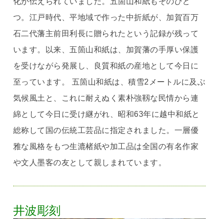
化が伝えられていました。五箇山和紙もそのひと
つ。江戸時代、平地域で作った中折紙が、加賀百万
石二代藩主前田利長に贈られたという記録が残って
います。以来、五箇山和紙は、加賀藩の手厚い保護
を受けながら発展し、良質和紙の産地として今日に
至っています。 五箇山和紙は、積雪2メートルに及ぶ
気候風土と、これに耐えぬく素朴強靱な民情から連
綿として今日に受け継がれ、昭和63年に越中和紙と
総称して国の伝統工芸品に指定されました。一層優
雅な風格をもつ生漉楮紙や加工品は全国の有名作家
や文人墨客の友として親しまれています。
井波彫刻