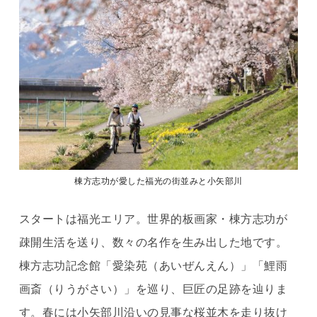
棟方志功が愛した福光の街並みと小矢部川
スタートは福光エリア。世界的板画家・棟方志功が
疎開生活を送り、数々の名作を生み出した地です。
棟方志功記念館「愛染苑（あいぜんえん）」「鯉雨
画斎（りうがさい）」を巡り、巨匠の足跡を辿りま
す。春には小矢部川沿いの見事な桜並木を走り抜け