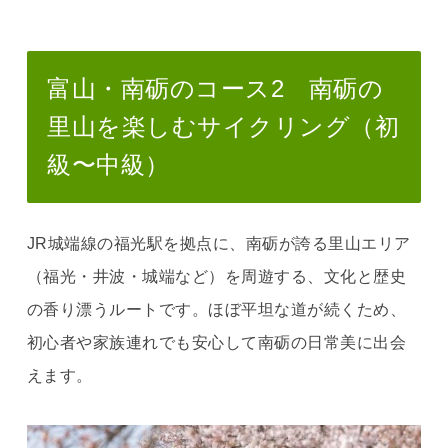
富山・南砺のコース2 南砺の
里山を楽しむサイクリング（初
級〜中級）
JR城端線の福光駅を拠点に、南砺が誇る里山エリア
（福光・井波・城端など）を周遊する、文化と歴史
の香り漂うルートです。ほぼ平坦な道が続くため、
初心者や家族連れでも安心して南砺の日常美に出会
えます。