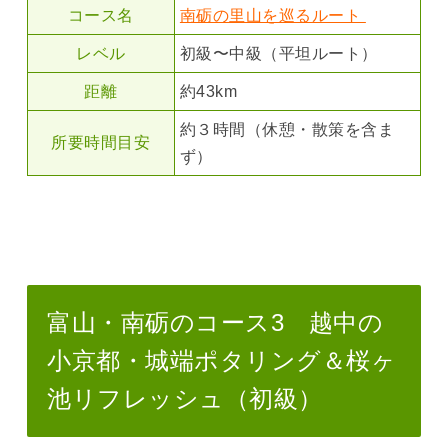
コース名
南砺の里山を巡るルート
レベル
初級〜中級（平坦ルート）
距離
約43km
約３時間（休憩・散策を含ま
所要時間目安
ず）
富山・南砺のコース3 越中の
小京都・城端ポタリング＆桜ヶ
池リフレッシュ（初級）