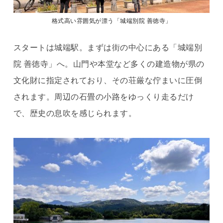
格式高い雰囲気が漂う「城端別院 善徳寺」
スタートは城端駅。まずは街の中心にある「城端別
院 善徳寺」へ。山門や本堂など多くの建造物が県の
文化財に指定されており、その荘厳な佇まいに圧倒
されます。周辺の石畳の小路をゆっくり走るだけ
で、歴史の息吹を感じられます。