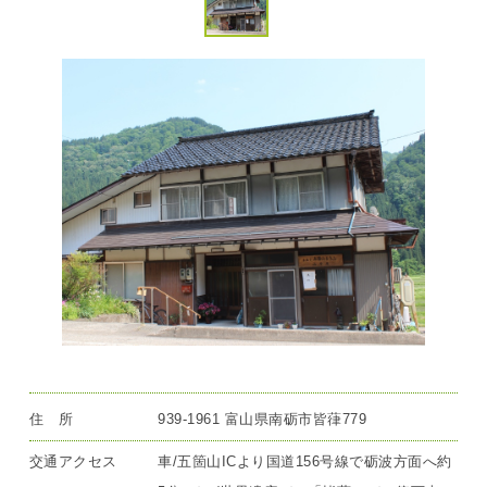
住 所
939-1961 富山県南砺市皆葎779
交通アクセス
車/五箇山ICより国道156号線で砺波方面へ約