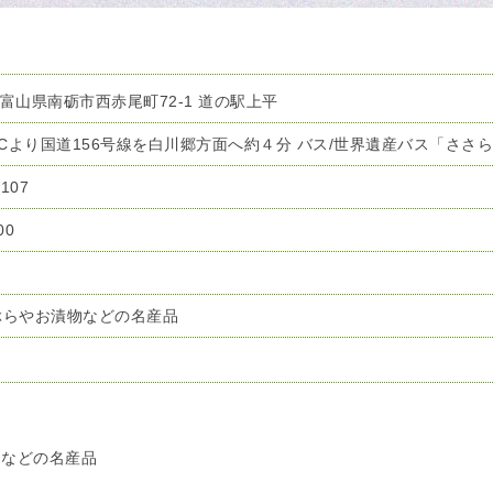
77 富山県南砺市西赤尾町72-1 道の駅上平
ICより国道156号線を白川郷方面へ約４分 バス/世界遺産バス「ささ
3107
00
ぶらやお漬物などの名産品
物などの名産品