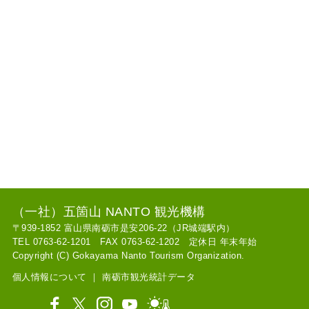
（一社）五箇山 NANTO 観光機構
〒939-1852 富山県南砺市是安206-22（JR城端駅内）
TEL 0763-62-1201 FAX 0763-62-1202 定休日 年末年始
Copyright (C) Gokayama Nanto Tourism Organization.
個人情報について
｜
南砺市観光統計データ