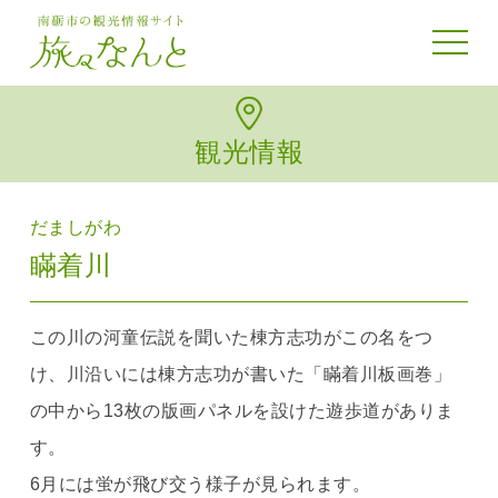
toggle 
観光情報
だましがわ
瞞着川
この川の河童伝説を聞いた棟方志功がこの名をつ
け、川沿いには棟方志功が書いた「瞞着川板画巻」
の中から13枚の版画パネルを設けた遊歩道がありま
す。
6月には蛍が飛び交う様子が見られます。