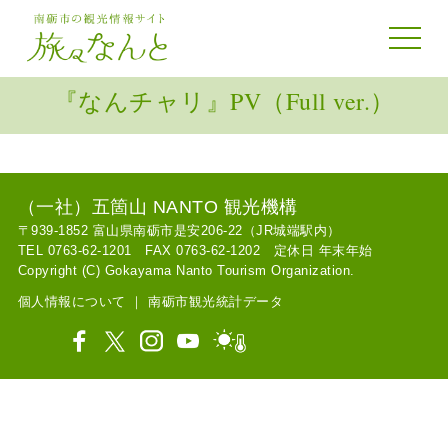
toggle 
『なんチャリ』PV（Full ver.）
（一社）五箇山 NANTO 観光機構
〒939-1852 富山県南砺市是安206-22（JR城端駅内）
TEL 0763-62-1201 FAX 0763-62-1202 定休日 年末年始
Copyright (C) Gokayama Nanto Tourism Organization.
個人情報について
｜
南砺市観光統計データ