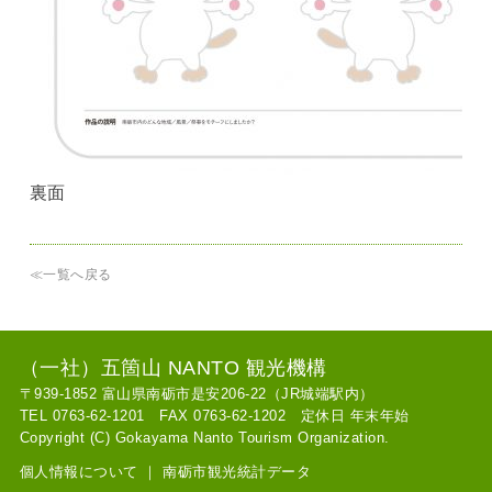
裏面
≪一覧へ戻る
（一社）五箇山 NANTO 観光機構
〒939-1852 富山県南砺市是安206-22（JR城端駅内）
TEL 0763-62-1201 FAX 0763-62-1202 定休日 年末年始
Copyright (C) Gokayama Nanto Tourism Organization.
個人情報について
｜
南砺市観光統計データ