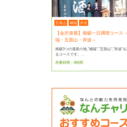
五箇山
城端
井波
【金沢発着】南砺一日満喫コース 
端・五箇山・井波～
南砺3つの遺産の地,”城端”,”五箇山”,”井波”
るコースです。…
所要時間：9時間