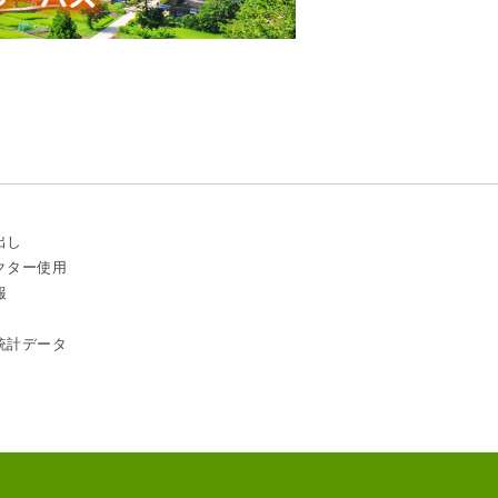
出し
クター使用
報
統計データ