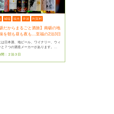
山
城端
福光
井波
利賀村
砺だからまるごと酒旅】南砺の地
味を朝も昼も夜も…至福の2泊3日
には日本酒、地ビール、ワイナリー、ウィ
ーと７つの酒造メーカーがあります。…
時間：２泊３日