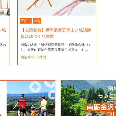
五箇山
城端
～城
【金沢発着】世界遺産五箇山と城端腕
輪念珠づくり体験
を訪ね
城端の古刹「城端別院善徳寺」で腕輪念珠づく
り、五箇山菅沼合掌造り集落と国重文「村…
所要時間：9時間