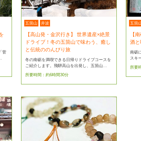
五箇山
井波
五箇
を
【高山発・金沢行き】 世界遺産×絶景
【南
ドライブ！冬の五箇山で味わう、癒し
酒と
と伝統ののんびり旅
「菅
南砺
…
スキ
冬の南砺を満喫できる日帰りドライブコースを
ご紹介します。飛騨高山を出発し、五箇山…
所要
所要時間：約6時間30分