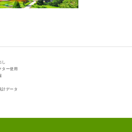
出し
クター使用
報
統計データ