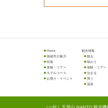
Home
観光情報
南砺市の魅力
観る
特集
味わう
体験・ツアー
体験・ツアー
モデルコース
泊まる
お祭り・イベント
買う
温泉
（一社）五箇山 NANTO 観光機