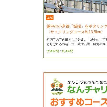
城端
越中の小京都「城端」をポタリン
〈サイクリングコース約13.5km〉
善徳寺の寺内町として栄え、「越中の小京
と呼ばれる城端。古い蔵や石畳、路地のサ
所要時間：約3時間