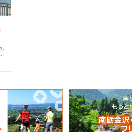
グ
都」
…