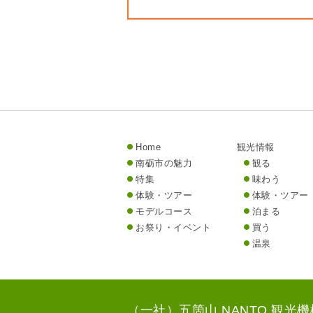
Home
観光情報
南砺市の魅力
観る
特集
味わう
体験・ツアー
体験・ツアー
モデルコース
泊まる
お祭り・イベント
買う
温泉
（一社）五箇山 NANTO 観光機