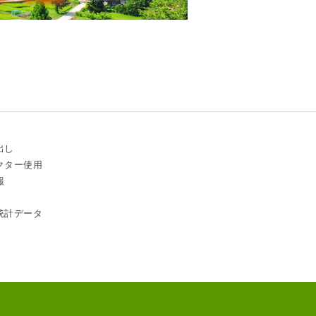
出し
クター使用
報
統計データ