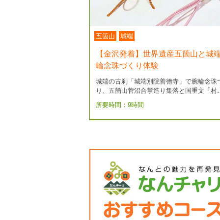
五箇山
城端
【金沢発着】世界遺産五箇山と城
輪念珠づくり体験
城端の古刹「城端別院善徳寺」で腕輪念珠
り、五箇山菅沼合掌造り集落と国重文「村
所要時間：9時間