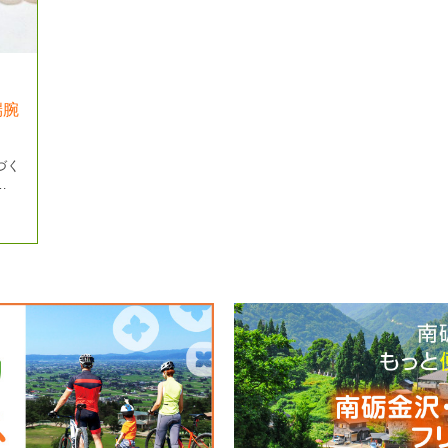
端腕
づく
…