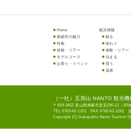
Home
観光情報
南砺市の魅力
観る
特集
味わう
体験・ツアー
体験・ツアー
モデルコース
泊まる
お祭り・イベント
買う
温泉
（一社）五箇山 NANTO 観光機
〒939-1852 富山県南砺市是安206-22（J
TEL 0763-62-1201 FAX 0763-62-12
Copyright (C) Gokayama Nanto Tourism Or