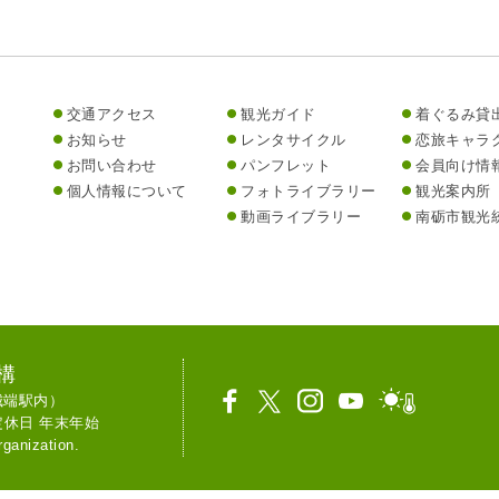
交通アクセス
観光ガイド
着ぐるみ貸
お知らせ
レンタサイクル
恋旅キャラ
お問い合わせ
パンフレット
会員向け情
個人情報について
フォトライブラリー
観光案内所
動画ライブラリー
南砺市観光
構
R城端駅内）
02 定休日 年末年始
ganization.