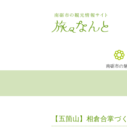
南砺市の
【五箇山】相倉合掌づ