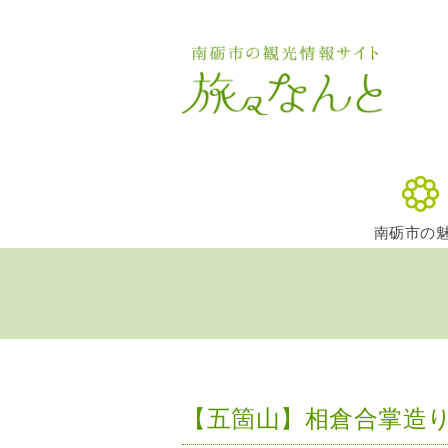
南砺市の
【五箇山】相倉合掌造