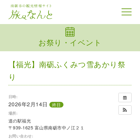
toggle
navigat
お祭り・イベント
【福光】南砺ふくみつ雪あかり祭
り
日時:
2026年2月14日
終日
場所:
道の駅福光
〒939-1625 富山県南砺市中ノ江２１
お問い合わせ: