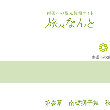
南砺市の
第参幕 南砺獅子舞 