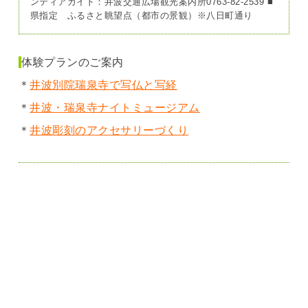
ンティアガイド：井波交通広場観光案内所0763-82-2539 ■
県指定 ふるさと眺望点（都市の景観）※八日町通り
体験プランのご案内
＊
井波別院瑞泉寺で写仏と写経
＊
井波・瑞泉寺ナイトミュージアム
＊
井波彫刻のアクセサリーづくり