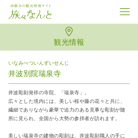
toggle 
観光情報
いなみべついんずいせんじ
井波別院瑞泉寺
井波彫刻発祥の寺院、「瑞泉寺」。
広々とした境内には、美しい桜や藤の花々と共に、
繊細でありながら豪華で迫力のある見事な彫刻が随
所に見られ、全国から大勢の参拝者が訪れます。
美しい瑞泉寺の建物の彫刻は、井波彫刻職人の手に