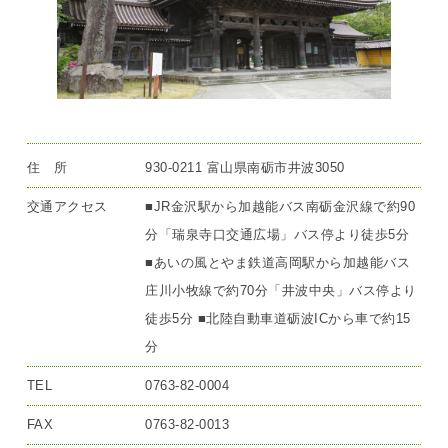
住 所
930-0211 富山県南砺市井波3050
交通アクセス
■JR金沢駅から加越能バス南砺金沢線で約90
分「瑞泉寺口交通広場」バス停より徒歩5分
■あいの風とやま鉄道高岡駅から加越能バス
庄川小牧線で約70分「井波中央」バス停より
徒歩5分 ■北陸自動車道砺波ICから車で約15
分
TEL
0763-82-0004
FAX
0763-82-0013