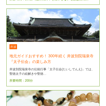
井波
地元ガイドおすすめ！ 300年続く 井波別院瑞泉寺
『太子伝会』の楽しみ方
井波別院瑞泉寺の伝統行事「太子伝会(たいしでんえ)」では、
聖徳太子の絵解きや聖徳…
所要時間：200分