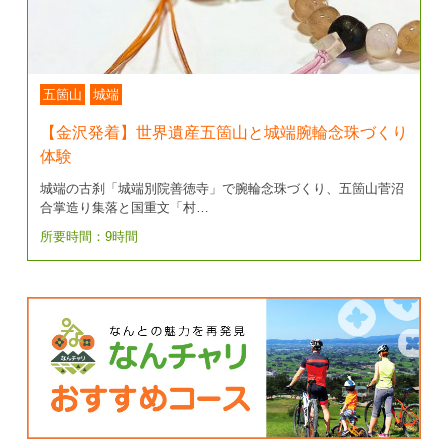
五箇山
城端
【金沢発着】世界遺産五箇山と城端腕輪念珠づくり
体験
城端の古刹「城端別院善徳寺」で腕輪念珠づくり、五箇山菅沼
合掌造り集落と国重文「村…
所要時間：9時間