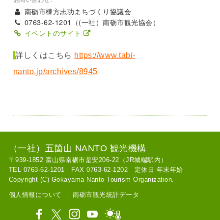
南砺市棟方志功まちづくり協議会
0763-62-1201（(一社）南砺市観光協会）
イベントのサイト
詳しくはこちら
https://www.tabi-
nanto.jp/archives/8945
（一社）五箇山 NANTO 観光機構
〒939-1852 富山県南砺市是安206-22（JR城端駅内）
TEL 0763-62-1201 FAX 0763-62-1202 定休日 年末年始
Copyright (C) Gokayama Nanto Tourism Organization.
個人情報について
｜
南砺市観光統計データ